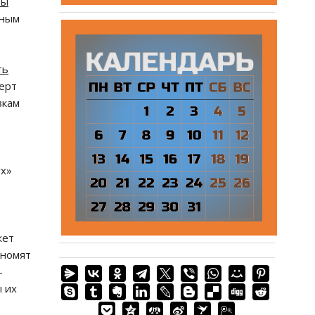
фы
рным
ть
перт
вкам
ух»
жет
ономят
-
ы их