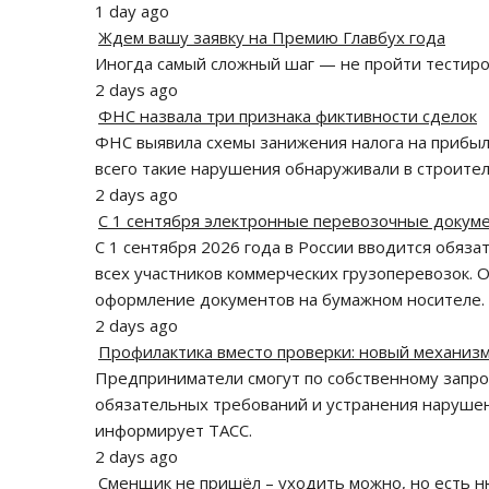
1 day ago
Ждем вашу заявку на Премию Главбух года
Иногда самый сложный шаг — не пройти тестиров
2 days ago
ФНС назвала три признака фиктивности сделок
ФНС выявила схемы занижения налога на прибыл
всего такие нарушения обнаруживали в строител
2 days ago
С 1 сентября электронные перевозочные докуме
С 1 сентября 2026 года в России вводится обяз
всех участников коммерческих грузоперевозок. 
оформление документов на бумажном носителе.
2 days ago
Профилактика вместо проверки: новый механизм
Предприниматели смогут по собственному запро
обязательных требований и устранения наруше
информирует ТАСС.
2 days ago
Сменщик не пришёл – уходить можно, но есть н