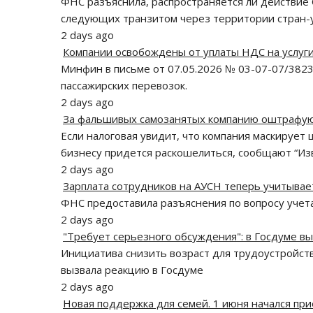
ФНС разъяснила, распространяется ли действие
следующих транзитом через территории стран-у
2 days ago
Компании освобождены от уплаты НДС на услуг
Минфин в письме от 07.05.2026 № 03-07-07/382
пассажирских перевозок.
2 days ago
За фальшивых самозанятых компанию оштрафую
Если налоговая увидит, что компания маскирует
бизнесу придется раскошелиться, сообщают “Изв
2 days ago
Зарплата сотрудников на АУСН теперь учитывае
ФНС предоставила разъяснения по вопросу учета
2 days ago
"Требует серьезного обсуждения": в Госдуме вы
Инициатива снизить возраст для трудоустройст
вызвала реакцию в Госдуме
2 days ago
Новая поддержка для семей. 1 июня начался пр