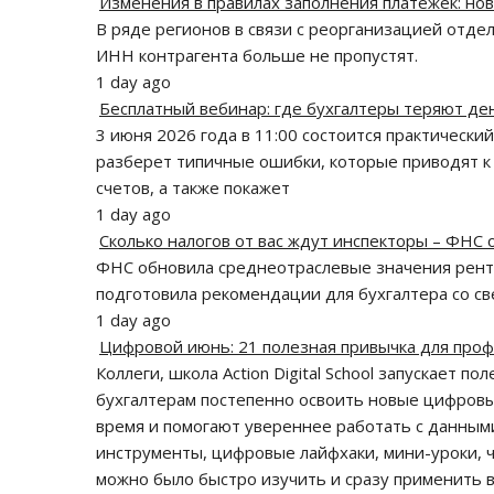
Изменения в правилах заполнения платежек: но
В ряде регионов в связи с реорганизацией отде
ИНН контрагента больше не пропустят.
1 day ago
Бесплатный вебинар: где бухгалтеры теряют ден
3 июня 2026 года в 11:00 состоится практически
разберет типичные ошибки, которые приводят 
счетов, а также покажет
1 day ago
Сколько налогов от вас ждут инспекторы – ФНС
ФНС обновила среднеотраслевые значения рента
подготовила рекомендации для бухгалтера со св
1 day ago
Цифровой июнь: 21 полезная привычка для проф
Коллеги, школа Action Digital School запускает 
бухгалтерам постепенно освоить новые цифров
время и помогают увереннее работать с данным
инструменты, цифровые лайфхаки, мини-уроки, ч
можно было быстро изучить и сразу применить в