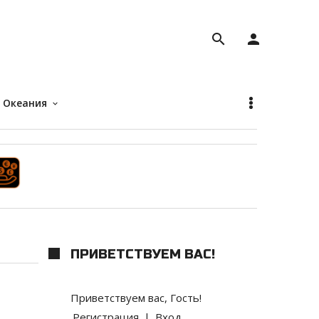
search
person
Океания
keyboard_arrow_down
ПРИВЕТСТВУЕМ ВАС
!
Приветствуем вас
,
Гость
!
Регистрация
|
Вход