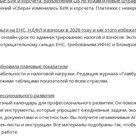
вые БИК и корсчета, разъяснения ЦБ по кодам и новые штра
лений «Сбера» изменились БИК и корсчета. Платежки с неве
ьги на ЕНС, НДФЛ и взносах в 2026 году и как этого избежа
й онлайн-урок по администрированию налогов и взносов. Экс
к отрицательному сальдо ЕНС, требованиям ИФНС и блокиро
 обновила плановые показатели
бельности и налоговой нагрузки. Редакция журнала «Главб
ежими таблицами показателей по всем отраслям.
ессионального развития
полезный календарь для профессионального развития. Он помо
ые инструменты, которые упрощают ежедневные задачи, эк
и, документами и отчетностью. Вы получите незаменимые AI
ек-листы и инструкции. Все материалы подобраны так, чтоб
 работе.