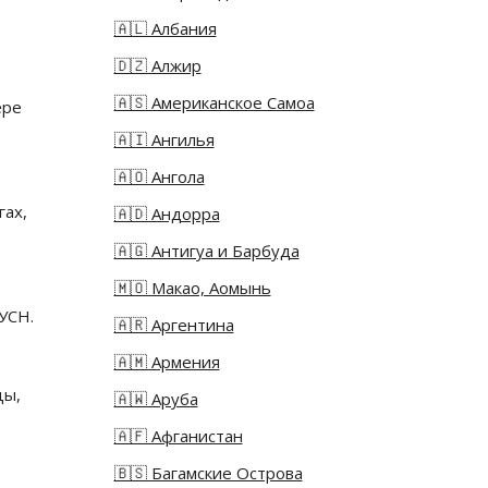
🇦🇱 Албания
🇩🇿 Алжир
🇦🇸 Американское Самоа
ере
🇦🇮 Ангилья
🇦🇴 Ангола
гах,
🇦🇩 Андорра
🇦🇬 Антигуа и Барбуда
🇲🇴 Макао, Аомынь
УСН.
🇦🇷 Аргентина
🇦🇲 Армения
цы,
🇦🇼 Аруба
🇦🇫 Афганистан
🇧🇸 Багамские Острова