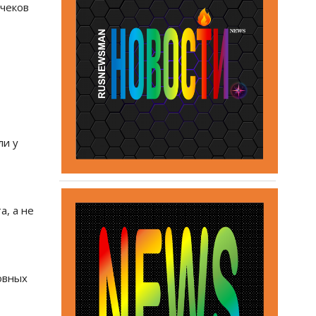
 чеков
ли у
а, а не
овных