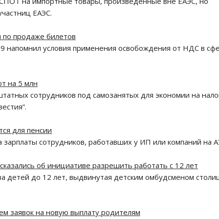
 СПОТ на импортные товары, произведенные вне ЕАЭС, но
частниц ЕАЭС.
и по продаже билетов
39 напомнил условия применения освобождения от НДС в сф
т на 5 млн
 штатных сотрудников под самозанятых для экономии на нало
естия”.
тся для пенсии
 зарплаты сотрудников, работавших у ИП или компаний на А
сказались об инициативе разрешить работать с 12 лет
ва детей до 12 лет, выдвинутая детским омбудсменом столи
ием заявок на новую выплату родителям