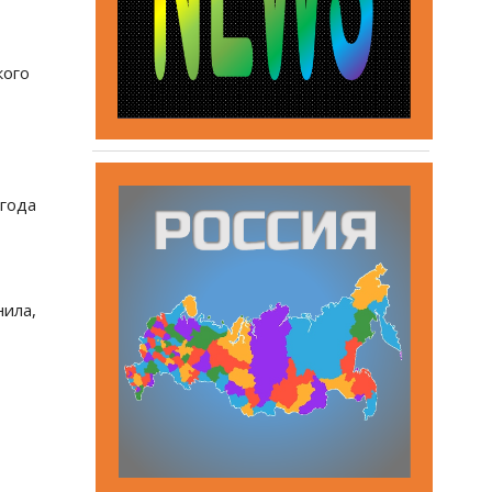
кого
 года
нила,