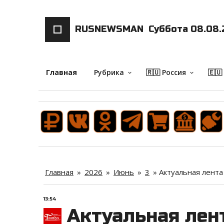
RUSNEWSMAN
Суббота 08.08.
Главная
Рубрика
🇷🇺 Россия
🇪🇺
keyboard_arrow_down
keyboard_arrow_down
Главная
»
2026
»
Июнь
»
3
»
Актуальная лента
13:54
Актуальная лент