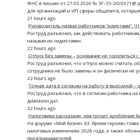
ФНС в письме от 27.05.2026 № ЗГ-35-20/6371@ р
для организаций и ИП сферы общепита, которые 
21 hours ago
Руководитель назвал работников “идиотами”. Чт
Роструд разъяснил, как действовать работникам
называя их «идиотами».
22 hours ago
Отпуск без замены – основание не торопиться с
Роструд разъяснил, что отпуск можно считать о
сотрудника не было замены и он физически не ус
22 hours ago
Точная дата в согласии на работу в выходной –
Роструд разъяснил, что в согласии работника на
диапазон дат.
22 hours ago
Налоговики рассказали, чем грозит дробление б
На форуме «Мой бизнес 63. Время героев» глава
налоговых изменениях 2026 года, а также обоз
предпринимателей.