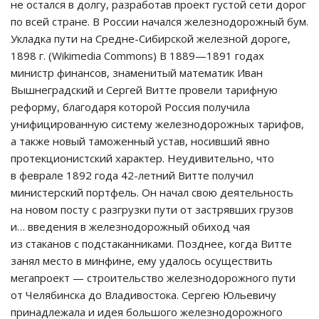
не остался в долгу, разработав проект густой сети дорог
по всей стране. В России начался железнодорожный бум.
Укладка пути на Средне-Сибирской железной дороге,
1898 г. (Wikimedia Commons) В 1889—1891 годах
министр финансов, знаменитый математик Иван
Вышнеградский и Сергей Витте провели тарифную
реформу, благодаря которой Россия получила
унифицированную систему железнодорожных тарифов,
а также новый таможенный устав, носивший явно
протекционистский характер. Неудивительно, что
в феврале 1892 года 42-летний Витте получил
министерский портфель. Он начал свою деятельность
на новом посту с разгрузки пути от застрявших грузов
и… введения в железнодорожный обиход чая
из стаканов с подстаканниками. Позднее, когда Витте
занял место в минфине, ему удалось осуществить
мегапроект — строительство железнодорожного пути
от Челябинска до Владивостока. Сергею Юльевичу
принадлежала и идея большого железнодорожного