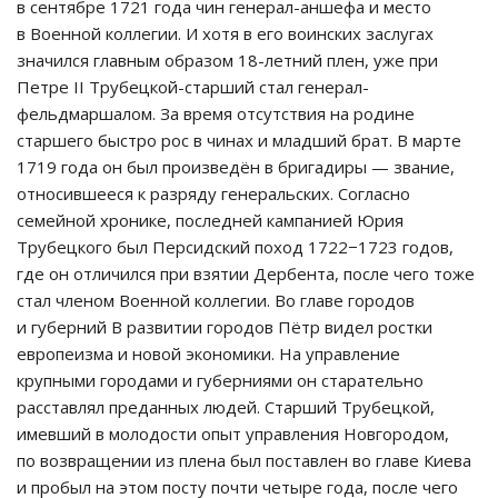
в сентябре 1721 года чин генерал-аншефа и место
в Военной коллегии. И хотя в его воинских заслугах
значился главным образом 18-летний плен, уже при
Петре II Трубецкой-старший стал генерал-
фельдмаршалом. За время отсутствия на родине
старшего быстро рос в чинах и младший брат. В марте
1719 года он был произведён в бригадиры — звание,
относившееся к разряду генеральских. Согласно
семейной хронике, последней кампанией Юрия
Трубецкого был Персидский поход 1722−1723 годов,
где он отличился при взятии Дербента, после чего тоже
стал членом Военной коллегии. Во главе городов
и губерний В развитии городов Пётр видел ростки
европеизма и новой экономики. На управление
крупными городами и губерниями он старательно
расставлял преданных людей. Старший Трубецкой,
имевший в молодости опыт управления Новгородом,
по возвращении из плена был поставлен во главе Киева
и пробыл на этом посту почти четыре года, после чего