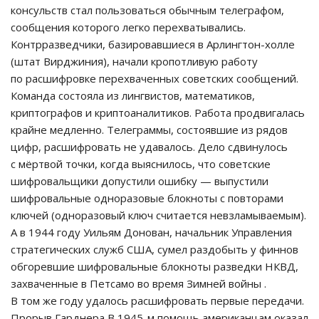
консульств стал пользоваться обычным телеграфом,
сообщения которого легко перехватывались.
Контрразведчики, базировавшиеся в Арлингтон-холле
(штат Вирджиния), начали кропотливую работу
по расшифровке перехваченных советских сообщений.
Команда состояла из лингвистов, математиков,
криптографов и криптоаналитиков. Работа продвигалась
крайне медленно. Телеграммы, состоявшие из рядов
цифр, расшифровать не удавалось. Дело сдвинулось
с мёртвой точки, когда выяснилось, что советские
шифровальщики допустили ошибку — выпустили
шифровальные одноразовые блокноты с повторами
ключей (одноразовый ключ считается невзламываемым).
А в 1944 году Уильям Донован, начальник Управления
стратегических служб США, сумел раздобыть у финнов
обгоревшие шифровальные блокноты разведки НКВД,
захваченные в Петсамо во время Зимней войны .
В том же году удалось расшифровать первые передачи.
Прорыв Гарднера В 1945-м помощь американцам оказал