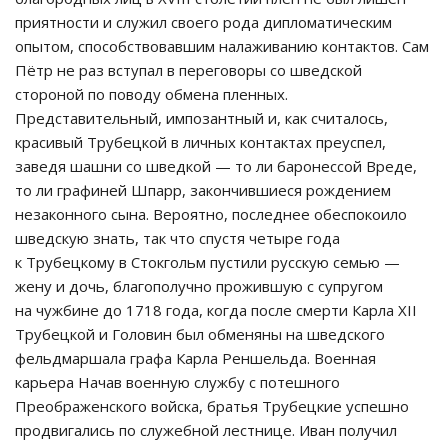
приятности и служил своего рода дипломатическим
опытом, способствовавшим налаживанию контактов. Сам
Пётр не раз вступал в переговоры со шведской
стороной по поводу обмена пленных.
Представительный, импозантный и, как считалось,
красивый Трубецкой в личных контактах преуспел,
заведя шашни со шведкой — то ли баронессой Вреде,
то ли графиней Шпарр, закончившиеся рождением
незаконного сына. Вероятно, последнее обеспокоило
шведскую знать, так что спустя четыре года
к Трубецкому в Стокгольм пустили русскую семью —
жену и дочь, благополучно прожившую с супругом
на чужбине до 1718 года, когда после смерти Карла XII
Трубецкой и Головин был обменяны на шведского
фельдмаршала графа Карла Реншельда. Военная
карьера Начав военную службу с потешного
Преображенского войска, братья Трубецкие успешно
продвигались по служебной лестнице. Иван получил