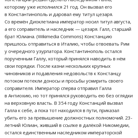
которому уже исполнился 21 год. Он вызвал его
в Константинополь и даровал ему титул цезаря.
Со времён Диоклетиана император носил титул августа,
а его соправитель и наследник — цезаря. Галл, старший
брат Юлиана. (Wikimedia Commons) Констанцию
пришлось отправиться в Италию, чтобы отвоевать Рим
у очередного узурпатора. Константинополь остался
порученным Галлу, который принялся наводить в нём
свои порядки. После казни нескольких крупных
чиновников и подавления недовольств к Констанцу
потоком потекли доносы и просьбы усмирить своего
соправителя. Император сперва отправил Галла
в Антиохию, но тот принялся руководить ею без оглядки
на верховную власть. В 354 году Констанций вызвал
Галла к себе, а пока тот находился в пути, приказал
убить его за превышение должностных полномочий. 23-
летний Юлиан, живший в ссылке в далёкой Никомедии,
остался единственным наследником императорской