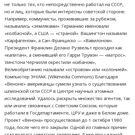
не только тех, кто непосредственно работал на СССР,
но и лиц, которые были интересны советской стороне.
Например, коммунисты, проживавшие за рубежом,
назывались «земляками». Германию именовали
«колбасной», а США — «страной». Вашингтон называли
«Карфагеном», а Сан-Франциско — «Вавилоном».
Президент Франклин Делано Рузвельт проходил как
«капитан», а сменивший его Гарри Трумэн — «матрос».
Уинстона Черчилля окрестили «кабаном»,
Великобританию называли «островом» или «колонией».
Компьютер ЭНИАК. (Wikimedia Commons) Благодаря
«Веноне» американцы сумели узнать о существовании
шпионской сети СССР в Центре научных атомных
исследований. Удалось раскрыть множество агентов, так
или иначе связанных с Советским Союзом, которые
работали в Госдепартаменте, ЦРУ и даже в Белом доме.
Проект «Венона» просуществовал до 1 октября 1980
года, после чего его закрыли. Одной из главных причин
стал возраст советских телеграмм. Даже при удачной