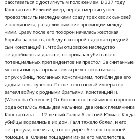
расставаться с достигнутым положением. В 337 году
Константин Великий умер, перед смертью успев
провозгласить наследниками сразу трёх своих сыновей
и племянника, разделив римские провинции между
ними. Сразу после его похорон началась жестокая
борьба за власть, победу в которой одержал средний
сын Констанций II. Чтобы отцовское наследство
не дробилось и дальше, он приказал убить всех
потенциальных претендентов на престол. За считанные
месяцы императорская семья резко сократилась —
от рук убийц, посланных Констанцием, погибли два его
дяди и семь кузенов. После этого новый император
затеял войну с родными братьями. Констанций II.
(Wikimedia Commons) От боковых ветвей императорского
рода остались лишь два мальчика, два юных племянника
Константина — 12-летний Галл и 6-летний Юлиан. Когда
убийцы ворвались в их дом, Галл тяжело болел, и его
не тронули, посчитав, что он умрёт без посторонней
помощи, а Юлиана пощадили из-за его малолетства.