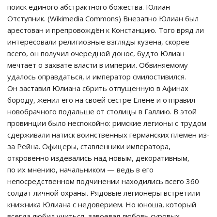
поиск единого абстрактного божества. Юлиан
Отступник. (Wikimedia Commons) Внезапно Юлиан был
арестован и препровождён к Констанцию. Того вряд ли
интересовали религиозные взгляды кузена, скорее
всего, он получил очередной донос, будто Юлиан
мечтает о захвате власти в империи. Обвиняемому
удалось оправдаться, и император смилостивился.
Он заставил Юлиана сбрить отпущенную в Афинах
бороду, женил его на своей сестре Елене и отправил
новобрачного подальше от столицы в Галлию. В этой
провинции было неспокойно: римские легионы с трудом
сдерживали натиск воинственных германских племён из-
за Рейна. Офицеры, ставленники императора,
откровенно издевались над новым, декоративным,
по их мнению, начальником — ведь в его
непосредственном подчинении находились всего 360
солдат личной охраны. Рядовые легионеры встретили
книжника Юлиана с недоверием. Но юноша, который
всегда любил учиться, завоевал любовь суровых