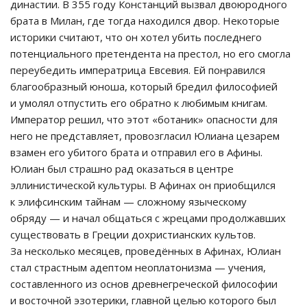
династии. В 355 году Констанций вызвал двоюродного
брата в Милан, где тогда находился двор. Некоторые
историки считают, что он хотел убить последнего
потенциального претендента на престол, но его смогла
переубедить императрица Евсевия. Ей понравился
благообразный юноша, который бредил философией
и умолял отпустить его обратно к любимым книгам.
Император решил, что этот «ботаник» опасности для
него не представляет, провозгласил Юлиана цезарем
взамен его убитого брата и отправил его в Афины.
Юлиан был страшно рад оказаться в центре
эллинистической культуры. В Афинах он приобщился
к элифсинским тайнам — сложному языческому
обряду — и начал общаться с жрецами продолжавших
существовать в Греции дохристианских культов.
За несколько месяцев, проведённых в Афинах, Юлиан
стал страстным адептом неоплатонизма — учения,
составленного из основ древнегреческой философии
и восточной эзотерики, главной целью которого был