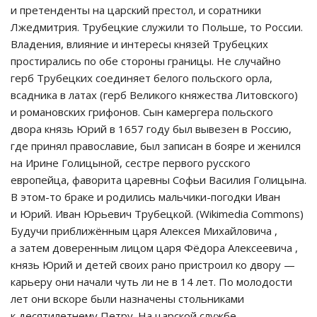
и претенденты на царский престол, и соратники
Лжедмитрия. Трубецкие служили то Польше, то России.
Владения, влияние и интересы князей Трубецких
простирались по обе стороны границы. Не случайно
герб Трубецких соединяет белого польского орла,
всадника в латах (герб Великого княжества Литовского)
и романовских грифонов. Сын камергера польского
двора князь Юрий в 1657 году был вывезен в Россию,
где принял православие, был записан в бояре и женился
на Ирине Голицыной, сестре первого русского
европейца, фаворита царевны Софьи Василия Голицына.
В этом-то браке и родились мальчики-погодки Иван
и Юрий. Иван Юрьевич Трубецкой. (Wikimedia Commons)
Будучи приближённым царя Алексея Михайловича ,
а затем доверенным лицом царя Фёдора Алексеевича ,
князь Юрий и детей своих рано пристроил ко двору —
карьеру они начали чуть ли не в 14 лет. По молодости
лет они вскоре были назначены стольниками
к десятилетнему Петру. На царской службе