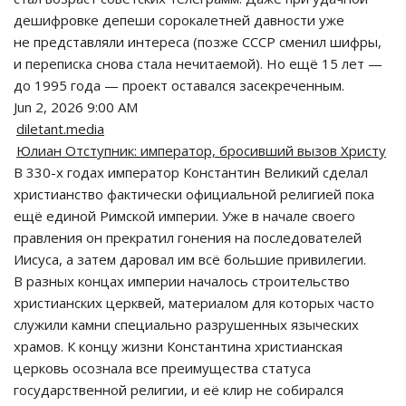
дешифровке депеши сорокалетней давности уже
не представляли интереса (позже СССР сменил шифры,
и переписка снова стала нечитаемой). Но ещё 15 лет —
до 1995 года — проект оставался засекреченным.
Jun 2, 2026 9:00 AM
diletant.media
Юлиан Отступник: император, бросивший вызов Христу
В 330-х годах император Константин Великий сделал
христианство фактически официальной религией пока
ещё единой Римской империи. Уже в начале своего
правления он прекратил гонения на последователей
Иисуса, а затем даровал им всё большие привилегии.
В разных концах империи началось строительство
христианских церквей, материалом для которых часто
служили камни специально разрушенных языческих
храмов. К концу жизни Константина христианская
церковь осознала все преимущества статуса
государственной религии, и её клир не собирался