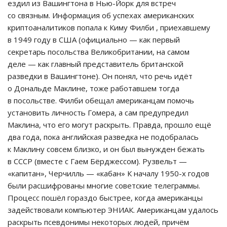
ездил из Вашингтона в Нью-Йорк для встреч
со связным. Информация об успехах американских
криптоаналитиков попала к Киму Филби , приехавшему
в 1949 году в США (официально — как первый
секретарь посольства Великобритании, на самом
деле — как главный представитель британской
разведки в Вашингтоне). Он понял, что речь идёт
о Дональде Маклине, тоже работавшем тогда
в посольстве. Филби обещал американцам помочь
установить личность Гомера, а сам предупредил
Маклина, что его могут раскрыть. Правда, прошло ещё
два года, пока английская разведка не подобралась
к Маклину совсем близко, и он был вынужден бежать
в СССР (вместе с Гаем Бёрджессом). Рузвельт —
«капитан», Черчилль — «кабан» К началу 1950-х годов
были расшифрованы многие советские телеграммы.
Процесс пошёл гораздо быстрее, когда американцы
задействовали компьютер ЭНИАК. Американцам удалось
раскрыть псевдонимы некоторых людей, причём