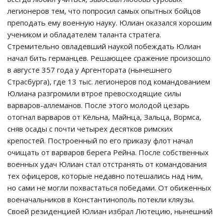
легионеров тем, что попросил самых опытных бойцов
преподать ему военную науку. Юлиан оказался хорошим
учеником и обладателем таланта стратега.
Стремительно овладевший наукой побеждать Юлиан
начал бить германцев. Решающее сражение произошло
в августе 357 года у Аргентората (нынешнего
Страсбурга), где 13 тыс. легионеров под командованием
Юлиана разгромили втрое превосходящие силы
варваров-аллеманов. После этого молодой цезарь
отогнал варваров от Кёльна, Майнца, Зальца, Вормса,
сняв осады с почти четырех десятков римских
крепостей. Построенный по его приказу флот начал
очищать от варваров берега Рейна. После собственных
военных удач Юлиан стал отстранять от командования
тех офицеров, которые недавно потешались над ним,
но сами не могли похвастаться победами. От обиженных
военачальников в Константинополь потекли кляузы.
Своей резиденцией Юлиан избрал Лютецию, нынешний