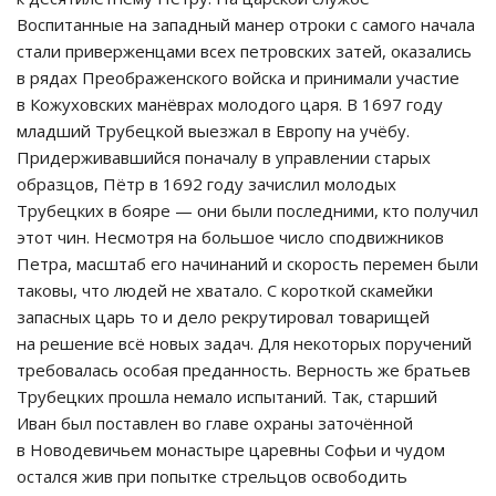
Воспитанные на западный манер отроки с самого начала
стали приверженцами всех петровских затей, оказались
в рядах Преображенского войска и принимали участие
в Кожуховских манёврах молодого царя. В 1697 году
младший Трубецкой выезжал в Европу на учёбу.
Придерживавшийся поначалу в управлении старых
образцов, Пётр в 1692 году зачислил молодых
Трубецких в бояре — они были последними, кто получил
этот чин. Несмотря на большое число сподвижников
Петра, масштаб его начинаний и скорость перемен были
таковы, что людей не хватало. С короткой скамейки
запасных царь то и дело рекрутировал товарищей
на решение всё новых задач. Для некоторых поручений
требовалась особая преданность. Верность же братьев
Трубецких прошла немало испытаний. Так, старший
Иван был поставлен во главе охраны заточённой
в Новодевичьем монастыре царевны Софьи и чудом
остался жив при попытке стрельцов освободить