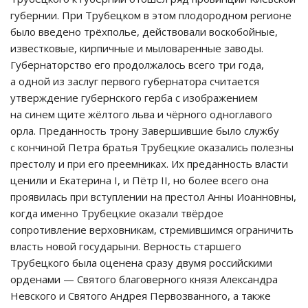
губернии. При Трубецком в этом плодородном регионе
было введено трёхполье, действовали воскобойные,
известковые, кирпичные и мыловаренные заводы.
Губернаторство его продолжалось всего три года,
а одной из заслуг первого губернатора считается
утверждение губернского герба с изображением
на синем щите жёлтого льва и чёрного одноглавого
орла. Преданность трону Завершившие было службу
с кончиной Петра братья Трубецкие оказались полезны
престолу и при его преемниках. Их преданность власти
ценили и Екатерина I, и Пётр II, но более всего она
проявилась при вступлении на престол Анны Иоанновны,
когда именно Трубецкие оказали твёрдое
сопротивление верховникам, стремившимся ограничить
власть новой государыни. Верность старшего
Трубецкого была оценена сразу двумя российскими
орденами — Святого благоверного князя Александра
Невского и Святого Андрея Первозванного, а также