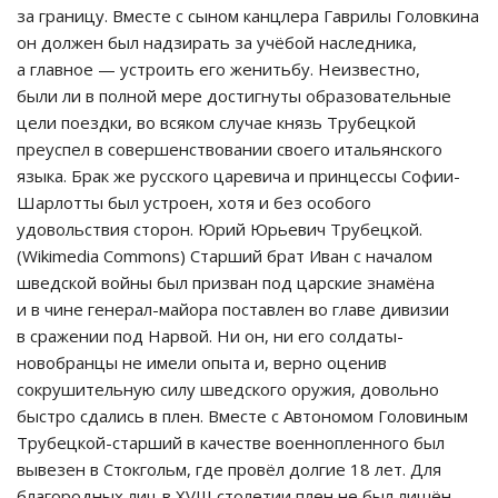
за границу. Вместе с сыном канцлера Гаврилы Головкина
он должен был надзирать за учёбой наследника,
а главное — устроить его женитьбу. Неизвестно,
были ли в полной мере достигнуты образовательные
цели поездки, во всяком случае князь Трубецкой
преуспел в совершенствовании своего итальянского
языка. Брак же русского царевича и принцессы Софии-
Шарлотты был устроен, хотя и без особого
удовольствия сторон. Юрий Юрьевич Трубецкой.
(Wikimedia Commons) Старший брат Иван с началом
шведской войны был призван под царские знамёна
и в чине генерал-майора поставлен во главе дивизии
в сражении под Нарвой. Ни он, ни его солдаты-
новобранцы не имели опыта и, верно оценив
сокрушительную силу шведского оружия, довольно
быстро сдались в плен. Вместе с Автономом Головиным
Трубецкой-старший в качестве военнопленного был
вывезен в Стокгольм, где провёл долгие 18 лет. Для
благородных лиц в XVIII столетии плен не был лишён