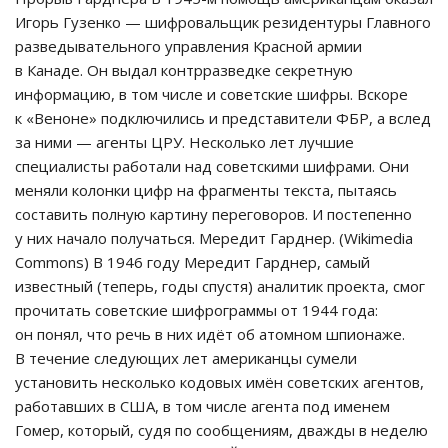
Игорь Гузенко — шифровальщик резидентуры Главного
разведывательного управления Красной армии
в Канаде. Он выдал контрразведке секретную
информацию, в том числе и советские шифры. Вскоре
к «Веноне» подключились и представители ФБР, а вслед
за ними — агенты ЦРУ. Несколько лет лучшие
специалисты работали над советскими шифрами. Они
меняли колонки цифр на фрагменты текста, пытаясь
составить полную картину переговоров. И постепенно
у них начало получаться. Мередит Гарднер. (Wikimedia
Commons) В 1946 году Мередит Гарднер, самый
известный (теперь, годы спустя) аналитик проекта, смог
прочитать советские шифрограммы от 1944 года:
он понял, что речь в них идёт об атомном шпионаже.
В течение следующих лет американцы сумели
установить несколько кодовых имён советских агентов,
работавших в США, в том числе агента под именем
Гомер, который, судя по сообщениям, дважды в неделю