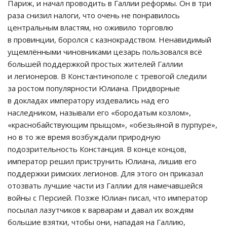
Париж, и начал проводить в Галлии реформы. Он в три
раза снизил налоги, что очень не понравилось
центральным властям, но оживило торговлю
в провинции, боролся с казнокрадством. Ненавидимый
ущемлёнными чиновниками цезарь пользовался всё
большей поддержкой простых жителей Галлии
и легионеров. В Константинополе с тревогой следили
за ростом популярности Юлиана. Придворные
в докладах императору издевались над его
наследником, называли его «бородатым козлом»,
«краснобайствующим прыщом», «обезьяной в пурпуре»,
но в то же время возбуждали природную
подозрительность Констанция. В конце концов,
император решил приструнить Юлиана, лишив его
поддержки римских легионов. Для этого он приказал
отозвать лучшие части из Галлии для намечавшейся
войны с Персией. Позже Юлиан писал, что император
посылал лазутчиков к варварам и давал их вождям
большие взятки, чтобы они, нападая на Галлию,