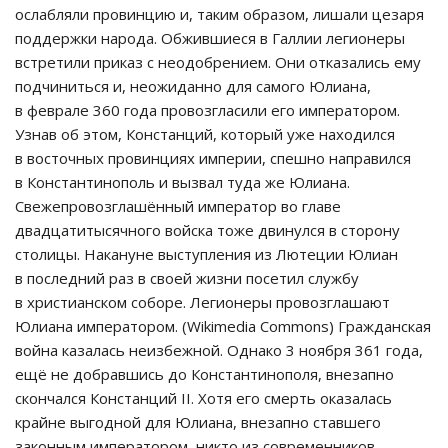
ослабляли провинцию и, таким образом, лишали цезаря
поддержки народа. Обжившиеся в Галлии легионеры
встретили приказ с неодобрением. Они отказались ему
подчиниться и, неожиданно для самого Юлиана,
в феврале 360 года провозгласили его императором.
Узнав об этом, Констанций, который уже находился
в восточных провинциях империи, спешно направился
в Константинополь и вызвал туда же Юлиана.
Свежепровозглашённый император во главе
двадцатитысячного войска тоже двинулся в сторону
столицы. Накануне выступления из Лютеции Юлиан
в последний раз в своей жизни посетил службу
в христианском соборе. Легионеры провозглашают
Юлиана императором. (Wikimedia Commons) Гражданская
война казалась неизбежной. Однако 3 ноября 361 года,
ещё не добравшись до Константинополя, внезапно
скончался Констанций II. Хотя его смерть оказалась
крайне выгодной для Юлиана, внезапно ставшего
законным императором, никто из современников