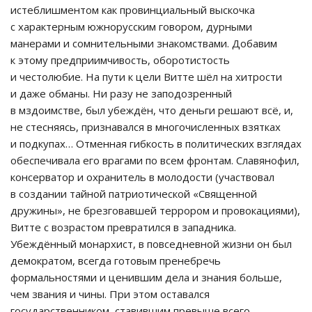
истеблишментом как провинциальный выскочка
с характерным южнорусским говором, дурными
манерами и сомнительными знакомствами. Добавим
к этому предприимчивость, оборотистость
и честолюбие. На пути к цели Витте шёл на хитрости
и даже обманы. Ни разу не заподозренный
в мздоимстве, был убеждён, что деньги решают всё, и,
не стесняясь, признавался в многочисленных взятках
и подкупах… Отменная гибкость в политических взглядах
обеспечивала его врагами по всем фронтам. Славянофил,
консерватор и охранитель в молодости (участвовал
в создании тайной патриотической «Священной
дружины», не брезговавшей террором и провокациями),
Витте с возрастом превратился в западника.
Убеждённый монархист, в повседневной жизни он был
демократом, всегда готовым пренебречь
формальностями и ценившим дела и знания больше,
чем звания и чины. При этом оставался
государственником, ставившим превыше всего