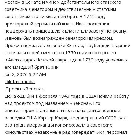
местом в Сенате и чином действительного статского
советника. Сенатором и действительным статским
советником стал и младший брат. В 1741 году
престарелый сервильный князь Иван поспешил
поддержать пришедшую к власти Елизавету Петровну.
И вновь был вознаграждён сенаторским креслом.
Прожив немалые для эпохи 83 года, Трубецкой-старший
скончался своей смертью в 1750 году и похоронен
в Александро-Невской лавре, где в 1739 году упокоился
его младший брат Юрий.
Jun 2, 2026 9:22 AM
diletant.media
Проект «Венона»
Цена ошибки 1 февраля 1943 года в США начали работу
над проектом под названием «Венона». Его
инициатором стал заместитель начальника военной
разведки США Картер Кларк, не доверявший СССР. Как
раз тогда американцы конфисковали в советских
консульствах незаконные радиопередатчики, персонал