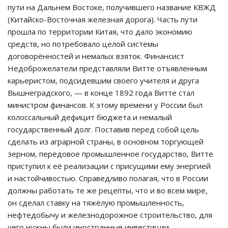
пути на Дальнем Востоке, получившего название КВЖД
(Китайско-Восточная железная дорога). Часть пути
прошла по территории Китая, что дало экономию
средств, но потребовало целой системы
договорённостей и немалых взяток. Финансист
Недоброжелатели представляли Витте отъявленным
карьеристом, подсидевшим своего учителя и друга
Вышнеградского, — в конце 1892 года Витте стал
министром финансов. К этому времени у России был
колоссальный дефицит бюджета и немалый
государственный долг. Поставив перед собой цель
сделать из аграрной страны, в основном торгующей
зерном, передовое промышленное государство, Витте
приступил к её реализации с присущими ему энергией
и настойчивостью. Справедливо полагая, что в России
должны работать те же рецепты, что и во всем мире,
он сделал ставку на тяжёлую промышленность,
нефтедобычу и железнодорожное строительство, для
чего нужны были иностранные инвестиции,