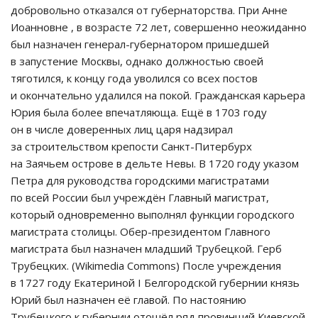
добровольно отказался от губернаторства. При Анне
Иоанновне , в возрасте 72 лет, совершенно неожиданно
был назначен генерал-губернатором пришедшей
в запустение Москвы, однако должностью своей
тяготился, к концу года уволился со всех постов
и окончательно удалился на покой. Гражданская карьера
Юрия была более впечатляюща. Ещё в 1703 году
он в числе доверенных лиц царя надзирал
за строительством крепости Санкт-Питербурх
на Заячьем острове в дельте Невы. В 1720 году указом
Петра для руководства городскими магистратами
по всей России был учреждён Главный магистрат,
который одновременно выполнял функции городского
магистрата столицы. Обер-президентом Главного
магистрата был назначен младший Трубецкой. Герб
Трубецких. (Wikimedia Commons) После учреждения
в 1727 году Екатериной I Белгородской губернии князь
Юрий был назначен её главой. По настоянию
Трубецкого к губернии отошёл ряд провинций Киевской