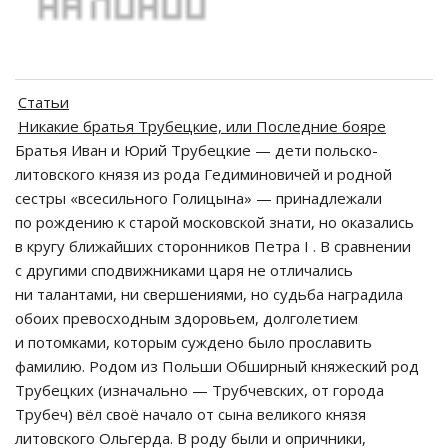
Статьи
Никакие братья Трубецкие, или Последние бояре
Братья Иван и Юрий Трубецкие — дети польско-
литовского князя из рода Гедиминовичей и родной
сестры «всесильного Голицына» — принадлежали
по рождению к старой московской знати, но оказались
в кругу ближайших сторонников Петра I . В сравнении
с другими сподвижниками царя не отличались
ни талантами, ни свершениями, но судьба наградила
обоих превосходным здоровьем, долголетием
и потомками, которым суждено было прославить
фамилию. Родом из Польши Обширный княжеский род
Трубецких (изначально — Трубчевских, от города
Трубеч) вёл своё начало от сына великого князя
литовского Ольгерда. В роду были и опричники,