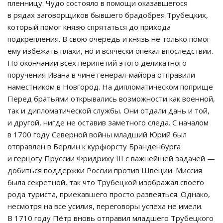
пленницу. Чудо состояло в помощи оказавшегося
в рядах заговорщиков бывшего брадобрея Трубецких,
который помог князю спрятаться до прихода
подкрепления. В свою очередь и князь не только помог
ему избежать плахи, но и всячески опекал впоследствии.
По окончании всех перипетий этого деликатного
поручения Ивана в чине генерал-майора отправили
наместником в Новгород. На дипломатическом поприще
Перед братьями открывались возможности как военной,
так и дипломатической службы. Они отдали дань и той,
и другой, нигде не оставив заметного следа. С началом
в 1700 году Северной войны младший Юрий был
отправлен в Берлин к курфюрсту Бранденбурга
и герцогу Пруссии Фридриху III с важнейшей задачей —
добиться поддержки России против Швеции. Миссия
была секретной, так что Трубецкой изображал своего
рода туриста, приехавшего просто развеяться. Однако,
несмотря на все усилия, переговоры успеха не имели.
В 1710 году Пётр вновь отправил младшего Трубецкого