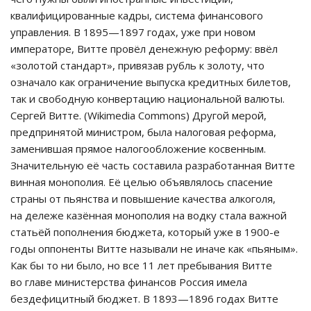
квалифицированные кадры, система финансового
управления. В 1895—1897 годах, уже при новом
императоре, Витте провёл денежную реформу: ввёл
«золотой стандарт», привязав рубль к золоту, что
означало как ограничение выпуска кредитных билетов,
так и свободную конвертацию национальной валюты.
Сергей Витте. (Wikimedia Commons) Другой мерой,
предпринятой министром, была налоговая реформа,
заменившая прямое налогообложение косвенным.
Значительную её часть составила разработанная Витте
винная монополия. Её целью объявлялось спасение
страны от пьянства и повышение качества алкоголя,
на дележе казённая монополия на водку стала важной
статьёй пополнения бюджета, который уже в 1900-е
годы оппоненты Витте называли не иначе как «пьяным».
Как бы то ни было, но все 11 лет пребывания Витте
во главе министерства финансов Россия имела
бездефицитный бюджет. В 1893—1896 годах Витте