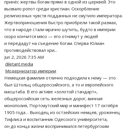
принёс жертвы богам прямо в одной из церквей. Это
вызвало ропот среди христиан. Оскорбление
религиозных чувств подданных не смутило императора.
Жертвоприношения быстро приобрели такой размах,
что в народе стали мрачно шутить, будто в империи
скоро кончится мясо — его отнимут у людей
и передадут на съедение богам. Сперва Юлиан
противодействовал хри...
Jun 2, 2026 7:35 AM
diletant.media
Модернизатор империи
Немецкая фамилия отлично подходила к нему — это
был Штольц общероссийского, а то и европейского
масштаба. В его активе «золотой стандарт»,
общероссийская сеть железных дорог, винная
монополия, Портсмутский мир и манифест 17 октября
1905 года… Выходец из остзейских немцев, уроженец
Тифлиса и воспитанник Одесского университета,
он до конца жизни воспринимался петербургским