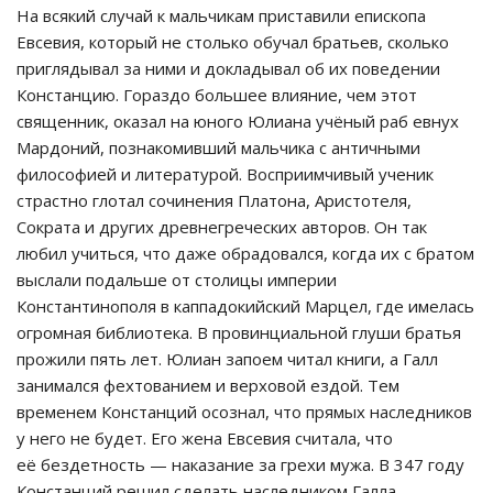
На всякий случай к мальчикам приставили епископа
Евсевия, который не столько обучал братьев, сколько
приглядывал за ними и докладывал об их поведении
Констанцию. Гораздо большее влияние, чем этот
священник, оказал на юного Юлиана учёный раб евнух
Мардоний, познакомивший мальчика с античными
философией и литературой. Восприимчивый ученик
страстно глотал сочинения Платона, Аристотеля,
Сократа и других древнегреческих авторов. Он так
любил учиться, что даже обрадовался, когда их с братом
выслали подальше от столицы империи
Константинополя в каппадокийский Марцел, где имелась
огромная библиотека. В провинциальной глуши братья
прожили пять лет. Юлиан запоем читал книги, а Галл
занимался фехтованием и верховой ездой. Тем
временем Констанций осознал, что прямых наследников
у него не будет. Его жена Евсевия считала, что
её бездетность — наказание за грехи мужа. В 347 году
Констанций решил сделать наследником Галла,