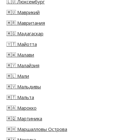
🇱🇺 Люксембург
🇲🇺 Маврикий
🇲🇷 Мавритания
🇲🇬 Мадагаскар
🇾🇹 Майотта
🇲🇼 Малави
🇲🇾 Малайзия
🇲🇱 Мали
🇲🇻 Мальдивы
🇲🇹 Мальта
🇲🇦 Марокко
🇲🇶 Мартиника
🇲🇭 Маршалловы Острова
🇲🇽 Мексика