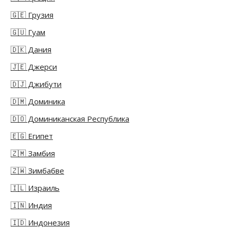
🇬🇪 Грузия
🇬🇺 Гуам
🇩🇰 Дания
🇯🇪 Джерси
🇩🇯 Джибути
🇩🇲 Доминика
🇩🇴 Доминиканская Республика
🇪🇬 Египет
🇿🇲 Замбия
🇿🇼 Зимбабве
🇮🇱 Израиль
🇮🇳 Индия
🇮🇩 Индонезия