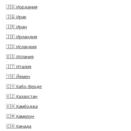
🇯🇴 Иордания
🇮🇶 Ирак
🇮🇷 Иран
🇮🇪 Ирландия
🇮🇸 Исландия
🇪🇸 Испания
🇮🇹 Италия
🇾🇪 Йемен
🇨🇻 Кабо-Верде
🇰🇿 Казахстан
🇰🇭 Камбоджа
🇨🇲 Камерун
🇨🇦 Канада