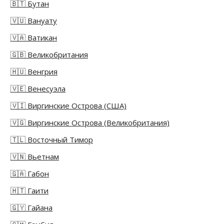
🇧🇹 Бутан
🇻🇺 Вануату
🇻🇦 Ватикан
🇬🇧 Великобритания
🇭🇺 Венгрия
🇻🇪 Венесуэла
🇻🇮 Виргинские Острова (США)
🇻🇬 Виргинские Острова (Великобритания)
🇹🇱 Восточный Тимор
🇻🇳 Вьетнам
🇬🇦 Габон
🇭🇹 Гаити
🇬🇾 Гайана