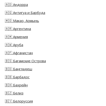
🇦🇩 Андорра
🇦🇬 Антигуа и Барбуда
🇲🇴 Макао, Аомынь
🇦🇷 Аргентина
🇦🇲 Армения
🇦🇼 Аруба
🇦🇫 Афганистан
🇧🇸 Багамские Острова
🇧🇩 Бангладеш
🇧🇧 Барбадос
🇧🇭 Бахрейн
🇧🇿 Белиз
🇧🇾 Белоруссия