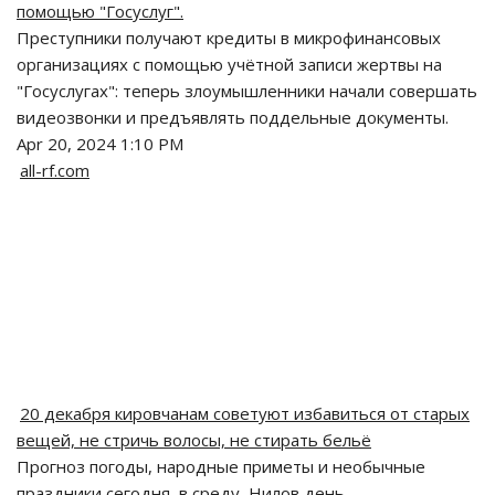
помощью "Госуслуг".
Преступники получают кредиты в микрофинансовых
организациях с помощью учётной записи жертвы на
"Госуслугах": теперь злоумышленники начали совершать
видеозвонки и предъявлять поддельные документы.
Apr 20, 2024 1:10 PM
all-rf.com
20 декабря кировчанам советуют избавиться от старых
вещей, не стричь волосы, не стирать бельё
Прогноз погоды, народные приметы и необычные
праздники сегодня, в среду, Нилов день