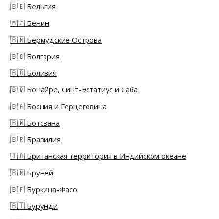
🇧🇪 Бельгия
🇧🇯 Бенин
🇧🇲 Бермудские Острова
🇧🇬 Болгария
🇧🇴 Боливия
🇧🇶 Бонайре, Синт-Эстатиус и Саба
🇧🇦 Босния и Герцеговина
🇧🇼 Ботсвана
🇧🇷 Бразилия
🇮🇴 Британская территория в Индийском океане
🇧🇳 Бруней
🇧🇫 Буркина-Фасо
🇧🇮 Бурунди