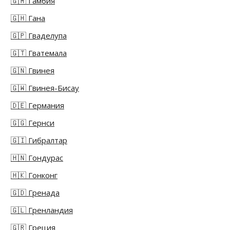
🇬🇲 Гамбия
🇬🇭 Гана
🇬🇵 Гваделупа
🇬🇹 Гватемала
🇬🇳 Гвинея
🇬🇼 Гвинея-Бисау
🇩🇪 Германия
🇬🇬 Гернси
🇬🇮 Гибралтар
🇭🇳 Гондурас
🇭🇰 Гонконг
🇬🇩 Гренада
🇬🇱 Гренландия
🇬🇷 Греция