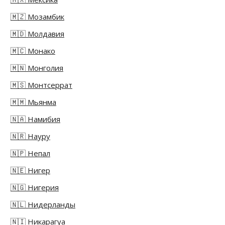
🇲🇿 Мозамбик
🇲🇩 Молдавия
🇲🇨 Монако
🇲🇳 Монголия
🇲🇸 Монтсеррат
🇲🇲 Мьянма
🇳🇦 Намибия
🇳🇷 Науру
🇳🇵 Непал
🇳🇪 Нигер
🇳🇬 Нигерия
🇳🇱 Нидерланды
🇳🇮 Никарагуа