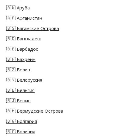
🇦🇼 Аруба
🇦🇫 Афганистан
🇧🇸 Багамские Острова
🇧🇩 Бангладеш
🇧🇧 Барбадос
🇧🇭 Бахрейн
🇧🇿 Белиз
🇧🇾 Белоруссия
🇧🇪 Бельгия
🇧🇯 Бенин
🇧🇲 Бермудские Острова
🇧🇬 Болгария
🇧🇴 Боливия