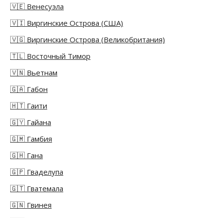
🇻🇪 Венесуэла
🇻🇮 Виргинские Острова (США)
🇻🇬 Виргинские Острова (Великобритания)
🇹🇱 Восточный Тимор
🇻🇳 Вьетнам
🇬🇦 Габон
🇭🇹 Гаити
🇬🇾 Гайана
🇬🇲 Гамбия
🇬🇭 Гана
🇬🇵 Гваделупа
🇬🇹 Гватемала
🇬🇳 Гвинея