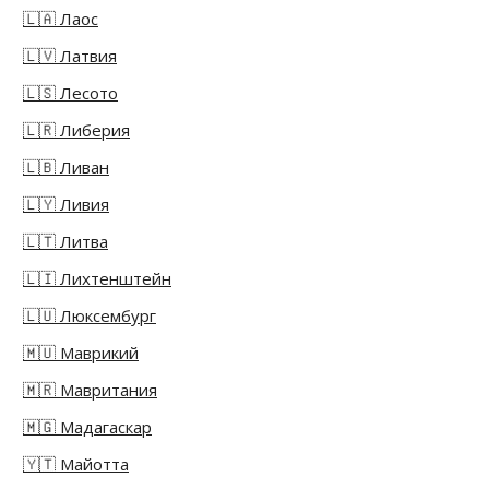
🇱🇦 Лаос
🇱🇻 Латвия
🇱🇸 Лесото
🇱🇷 Либерия
🇱🇧 Ливан
🇱🇾 Ливия
🇱🇹 Литва
🇱🇮 Лихтенштейн
🇱🇺 Люксембург
🇲🇺 Маврикий
🇲🇷 Мавритания
🇲🇬 Мадагаскар
🇾🇹 Майотта