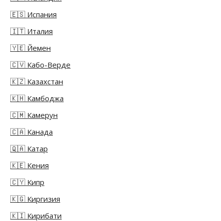
🇪🇸 Испания
🇮🇹 Италия
🇾🇪 Йемен
🇨🇻 Кабо-Верде
🇰🇿 Казахстан
🇰🇭 Камбоджа
🇨🇲 Камерун
🇨🇦 Канада
🇶🇦 Катар
🇰🇪 Кения
🇨🇾 Кипр
🇰🇬 Киргизия
🇰🇮 Кирибати