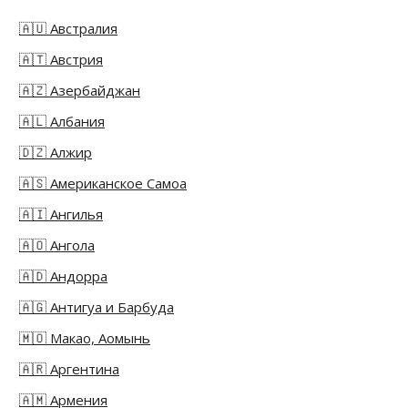
🇦🇺 Австралия
🇦🇹 Австрия
🇦🇿 Азербайджан
🇦🇱 Албания
🇩🇿 Алжир
🇦🇸 Американское Самоа
🇦🇮 Ангилья
🇦🇴 Ангола
🇦🇩 Андорра
🇦🇬 Антигуа и Барбуда
🇲🇴 Макао, Аомынь
🇦🇷 Аргентина
🇦🇲 Армения