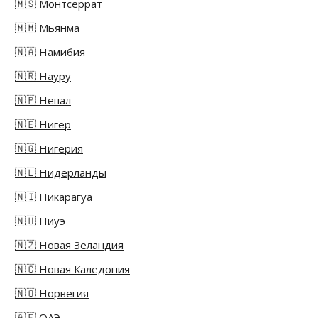
🇲🇸 Монтсеррат
🇲🇲 Мьянма
🇳🇦 Намибия
🇳🇷 Науру
🇳🇵 Непал
🇳🇪 Нигер
🇳🇬 Нигерия
🇳🇱 Нидерланды
🇳🇮 Никарагуа
🇳🇺 Ниуэ
🇳🇿 Новая Зеландия
🇳🇨 Новая Каледония
🇳🇴 Норвегия
🇦🇪 ОАЭ