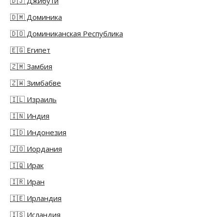
🇩🇯 Джибути
🇩🇲 Доминика
🇩🇴 Доминиканская Республика
🇪🇬 Египет
🇿🇲 Замбия
🇿🇼 Зимбабве
🇮🇱 Израиль
🇮🇳 Индия
🇮🇩 Индонезия
🇯🇴 Иордания
🇮🇶 Ирак
🇮🇷 Иран
🇮🇪 Ирландия
🇮🇸 Исландия