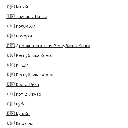
🇨🇳 Китай
🇹🇼 Тайвань-Китай
🇨🇴 Колумбия
🇰🇲 Коморы
🇨🇩 Демократическая Республика Конго
🇨🇬 Республика Конго
🇰🇵 КНДР
🇰🇷 Республика Корея
🇨🇷 Коста-Рика
🇨🇮 Кот-д’Ивуар
🇨🇺 Куба
🇰🇼 Кувейт
🇨🇼 Кюрасао