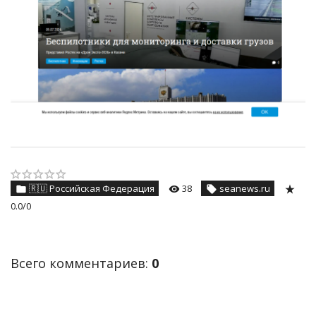
🇷🇺 Российская Федерация
38
seanews.ru
0.0
/
0
Всего комментариев
:
0