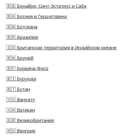
🇧🇶 Бонайре, Синт-Эстатиус и Саба
🇧🇦 Босния и Герцеговина
🇧🇼 Ботсвана
🇧🇷 Бразилия
🇮🇴 Британская территория в Индийском океане
🇧🇳 Бруней
🇧🇫 Буркина-Фасо
🇧🇮 Бурунди
🇧🇹 Бутан
🇻🇺 Вануату
🇻🇦 Ватикан
🇬🇧 Великобритания
🇭🇺 Венгрия