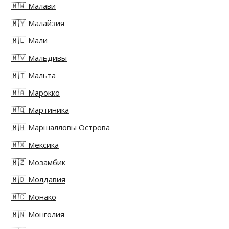
🇲🇼 Малави
🇲🇾 Малайзия
🇲🇱 Мали
🇲🇻 Мальдивы
🇲🇹 Мальта
🇲🇦 Марокко
🇲🇶 Мартиника
🇲🇭 Маршалловы Острова
🇲🇽 Мексика
🇲🇿 Мозамбик
🇲🇩 Молдавия
🇲🇨 Монако
🇲🇳 Монголия