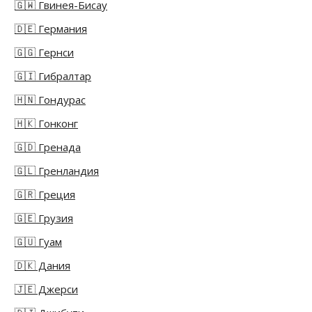
🇬🇼 Гвинея-Бисау
🇩🇪 Германия
🇬🇬 Гернси
🇬🇮 Гибралтар
🇭🇳 Гондурас
🇭🇰 Гонконг
🇬🇩 Гренада
🇬🇱 Гренландия
🇬🇷 Греция
🇬🇪 Грузия
🇬🇺 Гуам
🇩🇰 Дания
🇯🇪 Джерси