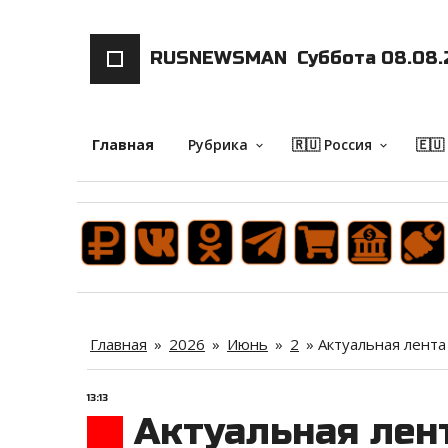
RUSNEWSMAN
Суббота 08.08.
Главная
Рубрика
🇷🇺 Россия
🇪🇺
keyboard_arrow_down
keyboard_arrow_down
Главная
»
2026
»
Июнь
»
2
»
Актуальная лента 
13:13
Актуальная лент