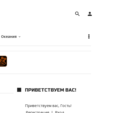
search
person
Океания
keyboard_arrow_down
ПРИВЕТСТВУЕМ ВАС
!
Приветствуем вас
,
Гость
!
Регистрация
|
Вход