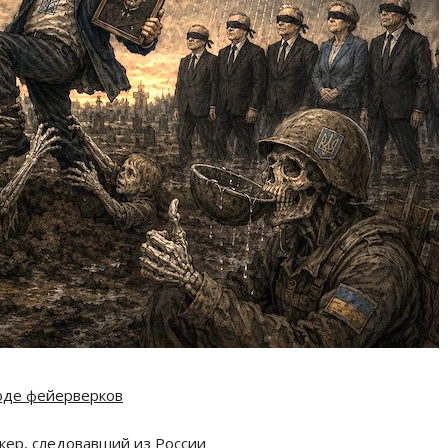
оде фейерверков
кер, следовавший из России