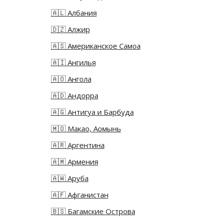
🇦🇱 Албания
🇩🇿 Алжир
🇦🇸 Американское Самоа
🇦🇮 Ангилья
🇦🇴 Ангола
🇦🇩 Андорра
🇦🇬 Антигуа и Барбуда
🇲🇴 Макао, Аомынь
🇦🇷 Аргентина
🇦🇲 Армения
🇦🇼 Аруба
🇦🇫 Афганистан
🇧🇸 Багамские Острова