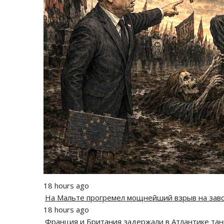
18 hours ago
На Мальте прогремел мощнейший взрыв на зав
18 hours ago
Франция и Британия задержали в Атлантике тан